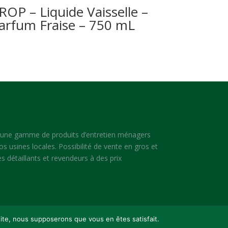
ROP – Liquide Vaisselle –
arfum Fraise – 750 mL
 une gamme de produits d’entretien ménagers
os usines locales. Possibilité de vente en gros et
s détaillants et revendeurs à des prix
 site, nous supposerons que vous en êtes satisfait.