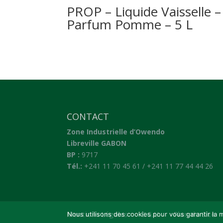
PROP – Liquide Vaisselle –
Parfum Pomme – 5 L
CONTACT
Zone Industrielle d’Owendo
Libreville GABON
BP :
9717
Tél.:
+241 11 70 45 61 / +241 11 77 44 44 26
Mentions Légales
C.G.U.
Plan du Site
Nous utilisons des cookies pour vous garantir la m