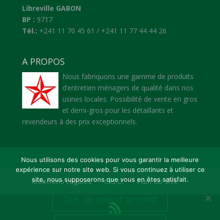
Libreville GABON
BP :
9717
Tél.:
+241 11 70 45 61 / +241 11 77 44 44 26
A PROPOS
Nous fabriquons une gamme de produits
d’entretien ménagers de qualité dans nos
usines locales. Possibilité de vente en gros
et demi-gros pour les détaillants et
revendeurs à des prix exceptionnels.
Nous utilisons des cookies pour vous garantir la meilleure
expérience sur notre site web. Si vous continuez à utiliser ce
site, nous supposerons que vous en êtes satisfait.
Mentions Légales
C.G.U.
Plan du Site
Oui, je suis d'accord