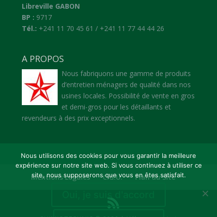
Libreville GABON
BP :
9717
Tél.:
+241 11 70 45 61 / +241 11 77 44 44 26
A PROPOS
Nous fabriquons une gamme de produits
d’entretien ménagers de qualité dans nos
usines locales. Possibilité de vente en gros
et demi-gros pour les détaillants et
revendeurs à des prix exceptionnels.
Nous utilisons des cookies pour vous garantir la meilleure
expérience sur notre site web. Si vous continuez à utiliser ce
site, nous supposerons que vous en êtes satisfait.
Mentions Légales
C.G.U.
Plan du Site
Oui, je suis d'accord